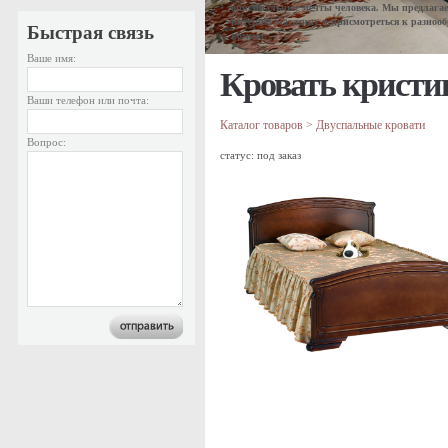
оригинальные мечты человека. Мы предлагае
интернет магазину и присмотреться к разноо
Быстрая связь
комнат.
Ваше имя:
Кровать кристи
Ваши телефон или почта:
Каталог товаров
>
Двуспальные кровати
Вопрос:
статус: под заказ